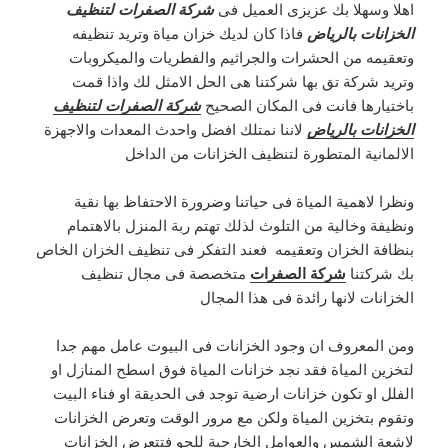
اهلا وسهلا بك عزيزى العميل فى
شركة الصفرات لتنظيف
الخزانات بالرياض
فاذا كان لديك خزان مياة وتريد تنظيفه
وتعقيمه من الحشرات والجراثيم والفطريات والميكروبات
وتريد شركة تق بها شركتنا هى الحل الامثل لك واذا قمت
باختيارها فانت فى المكان الصحيح
شركة الصفرات لتنظيف
الخزانات بالرياض
لاننا نمتلك افضل واحدث المعدات والاجهزة
الالمانية المتطورة لتنظيف الخزانات من الداخل
ونظرا لاهمية المياة فى حياتنا وضرورة الاحتفاظ بها نقية
ونظيفة وخالية من التلوث لذلك تهتم ربة المنزل بالاهتمام
بنظافة الخزان وتعقيمه فعند التفكر فى تنظيف الخزان الخاص
بك شركتنا
شركة الصفرات
متخصصة فى مجال تنظيف
الخزانات لانها رائدة فى هذا المجال
ومن المعروف ان وجود الخزانات فى البيوت عامل مهم جدا
لتخزين المياة فقد نجد خزانات المياة فوق اسطح المنازل او
الفلل او تكون خزانات ارضية توجد فى الحديقة او فناء البيت
وتقوم بتخزين المياة ولكن مع مرور الوقت وتعرض الخزانات
لاشعة الشمس والعوامل الخارجية للجو فتتعرض الخزانات